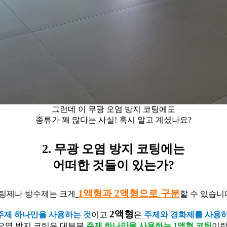
그런데 이 무광 오염 방지 코팅에도
종류가 꽤 많다는 사실! 혹시 알고 계셨나요?
2. 무광 오염 방지 코팅에는
어떠한 것들이 있는가?
1액형과 2액형으로 구
분
팅제나 방수
제
는
크게
할 수 있습니
2액형
주제 하나만을 사용하는 것
이고
은
주제와 경화제를 사용하
오염 방지 코
팅
은
대부분
주제 하나만을 사용하는 1액형 코팅
이랍