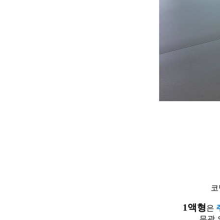
코
1액형
은
무광 