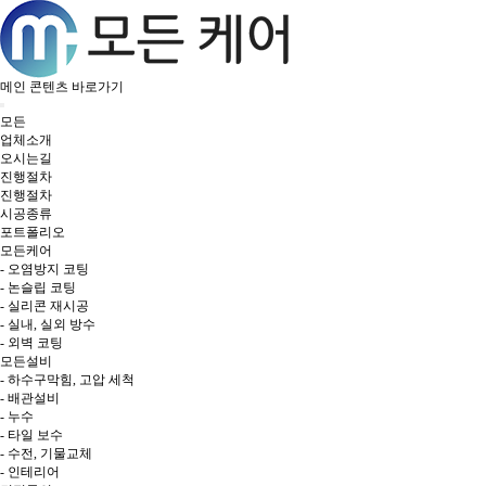
메인 콘텐츠 바로가기
모든
업체소개
오시는길
진행절차
진행절차
시공종류
포트폴리오
모든케어
- 오염방지 코팅
- 논슬립 코팅
- 실리콘 재시공
- 실내, 실외 방수
- 외벽 코팅
모든설비
- 하수구막힘, 고압 세척
- 배관설비
- 누수
- 타일 보수
- 수전, 기물교체
- 인테리어