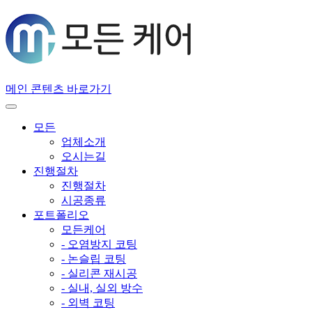
메인 콘텐츠 바로가기
모든
업체소개
오시는길
진행절차
진행절차
시공종류
포트폴리오
모든케어
- 오염방지 코팅
- 논슬립 코팅
- 실리콘 재시공
- 실내, 실외 방수
- 외벽 코팅