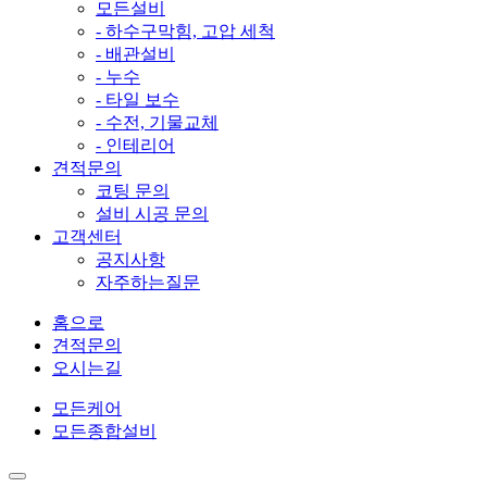
모든설비
- 하수구막힘, 고압 세척
- 배관설비
- 누수
- 타일 보수
- 수전, 기물교체
- 인테리어
견적문의
코팅 문의
설비 시공 문의
고객센터
공지사항
자주하는질문
홈으로
견적문의
오시는길
모든케어
모든종합설비