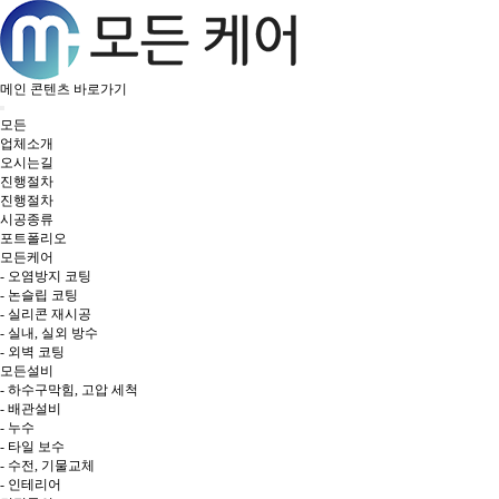
메인 콘텐츠 바로가기
모든
업체소개
오시는길
진행절차
진행절차
시공종류
포트폴리오
모든케어
- 오염방지 코팅
- 논슬립 코팅
- 실리콘 재시공
- 실내, 실외 방수
- 외벽 코팅
모든설비
- 하수구막힘, 고압 세척
- 배관설비
- 누수
- 타일 보수
- 수전, 기물교체
- 인테리어