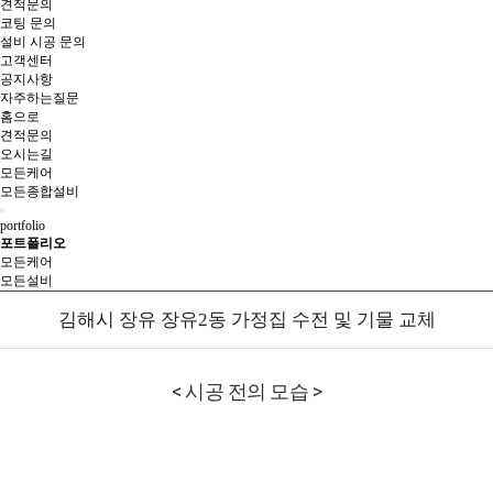
견적문의
코팅 문의
설비 시공 문의
고객센터
공지사항
자주하는질문
홈으로
견적문의
오시는길
모든케어
모든종합설비
portfolio
포트폴리오
모든케어
모든설비
김해시 장유 장유2동 가정집 수전 및 기물 교체
< 시공 전의 모습 >