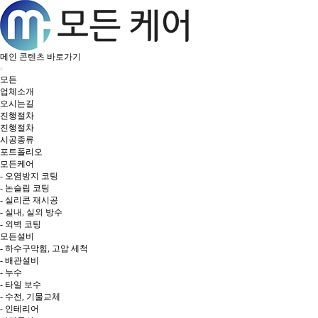
메인 콘텐츠 바로가기
모든
업체소개
오시는길
진행절차
진행절차
시공종류
포트폴리오
모든케어
- 오염방지 코팅
- 논슬립 코팅
- 실리콘 재시공
- 실내, 실외 방수
- 외벽 코팅
모든설비
- 하수구막힘, 고압 세척
- 배관설비
- 누수
- 타일 보수
- 수전, 기물교체
- 인테리어