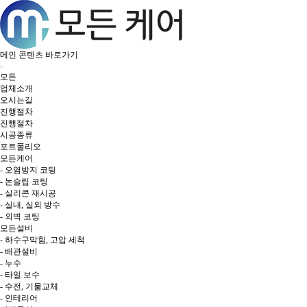
메인 콘텐츠 바로가기
모든
업체소개
오시는길
진행절차
진행절차
시공종류
포트폴리오
모든케어
- 오염방지 코팅
- 논슬립 코팅
- 실리콘 재시공
- 실내, 실외 방수
- 외벽 코팅
모든설비
- 하수구막힘, 고압 세척
- 배관설비
- 누수
- 타일 보수
- 수전, 기물교체
- 인테리어