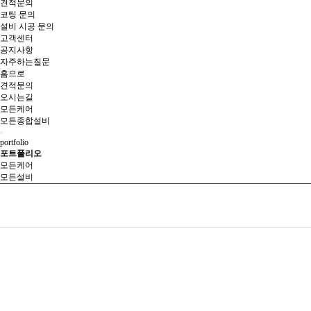
견적문의
코팅 문의
설비 시공 문의
고객센터
공지사항
자주하는질문
홈으로
견적문의
오시는길
모든케어
모든종합설비
portfolio
포트폴리오
모든케어
모든설비