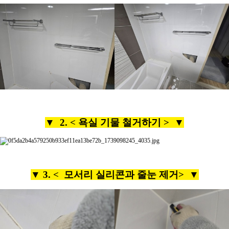
▼ 2. <
욕실 기물 철거하기 >
▼
▼ 3. <
모서리 실리콘과 줄눈 제거>
▼