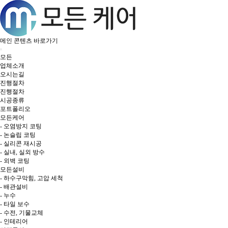
메인 콘텐츠 바로가기
모든
업체소개
오시는길
진행절차
진행절차
시공종류
포트폴리오
모든케어
- 오염방지 코팅
- 논슬립 코팅
- 실리콘 재시공
- 실내, 실외 방수
- 외벽 코팅
모든설비
- 하수구막힘, 고압 세척
- 배관설비
- 누수
- 타일 보수
- 수전, 기물교체
- 인테리어