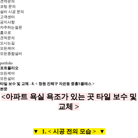
견적문의
코팅 문의
설비 시공 문의
고객센터
공지사항
자주하는질문
홈으로
견적문의
오시는길
모든케어
모든종합설비
portfolio
포트폴리오
모든케어
모든설비
타일 보수 및 교체 - 8. < 창원 진해구 자은동 중흥S클래스 >
본문
​<아파트 욕실 욕조가 있는 곳 타일 보수 및
교체 >
▼ 1. < 시공 전의 모습 > ▼